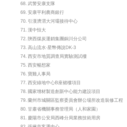
68. 武警安康支隊
69. 安康平利農商銀行
70. 引漢濟渭大河壩接待中心
71. 漢中恒大
72. 陝西煤炭運銷集團銅川分公司
73. 高山流水·星幣傳說DK-3
74. 西安市地質調查局實驗測試樓
75. 西安暢想家
76. 寶雞人事局
77. 西安綠地中心B座裙樓項目
78. 國家增材製造創新中心能力建設項目
79. 蘭州市城關區監察委員會辦公場所改造裝修工程
80. 甘肅省機關事務管理局（人和家園）
81. 慶陽市公安局西峰分局業務技術用房
82. 張掖市客運中心