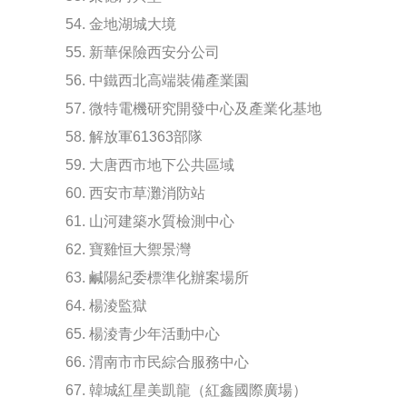
54. 金地湖城大境
55. 新華保險西安分公司
56. 中鐵西北高端裝備產業園
57. 微特電機研究開發中心及產業化基地
58. 解放軍61363部隊
59. 大唐西市地下公共區域
60. 西安市草灘消防站
61. 山河建築水質檢測中心
62. 寶雞恒大禦景灣
63. 鹹陽紀委標準化辦案場所
64. 楊淩監獄
65. 楊淩青少年活動中心
66. 渭南市市民綜合服務中心
67. 韓城紅星美凱龍（紅鑫國際廣場）