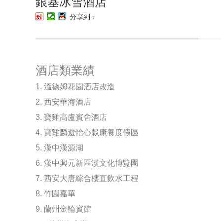
銀基冰雪酒店
分享到：
酒店類業績
1. 溫德姆花園酒店改造
2. 西安華海酒店
3. 寶雞高盧賓舍酒店
4. 寶雞麟遊怡心穀康養度假區
5. 漢中漢源湖
6. 漢中興元新區漢文化博覽園
7. 西安大唐綜合樓直飲水工程
8. 竹園嘉華
9. 蘭州金輪賓館