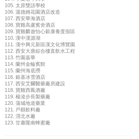
105. 太原雙語學校
106. 溫德姆花園酒店改造
107. 西安華海酒店
108. 寶雞高盧賓舍酒店
109. 寶雞麟遊怡心穀康養度假區
110. 漢中漢源湖
111. 漢中興元新區漢文化博覽園
112. 西安大唐綜合樓直飲水工程
113. 竹園嘉華
114. 蘭州金輪賓館
115. 蘭州海底撈
116. 銀基冰雪酒店
117. 西安艾爾醫藥廠房建設
118. 寶雞西鳳酒廠
119. 楊淩步長製藥廠
120. 蒲城地道藥業
121. 戶縣飲料廠
122. 渭北水廠
123. 甘肅隴南蜂蜜廠