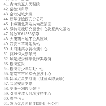
41. 青海第五人民醫院
42. 榮德河與墅
43. 金地湖城大境
44. 新華保險西安分公司
45. 中鐵西北高端裝備產業園
46. 微特電機研究開發中心及產業化基地
47. 解放軍61363部隊
48. 大唐西市地下公共區域
49. 西安市草灘消防站
50. 山河建築水質檢測中心
51. 寶雞恒大禦景灣
52. 鹹陽紀委標準化辦案場所
53. 楊淩監獄
54. 楊淩青少年活動中心
55. 渭南市市民綜合服務中心
56. 韓城紅星美凱龍（紅鑫國際廣場）
57. 武警安康支隊
58. 安康平利農商銀行
59. 引漢濟渭大河壩接待中心
60. 漢中恒大
61. 陝西煤炭運銷集團銅川分公司