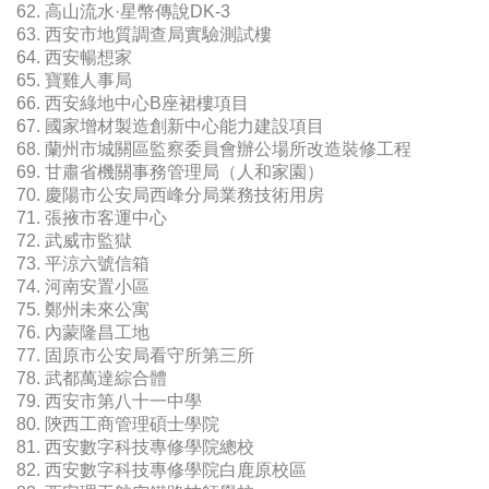
62. 高山流水·星幣傳說DK-3
63. 西安市地質調查局實驗測試樓
64. 西安暢想家
65. 寶雞人事局
66. 西安綠地中心B座裙樓項目
67. 國家增材製造創新中心能力建設項目
68. 蘭州市城關區監察委員會辦公場所改造裝修工程
69. 甘肅省機關事務管理局（人和家園）
70. 慶陽市公安局西峰分局業務技術用房
71. 張掖市客運中心
72. 武威市監獄
73. 平涼六號信箱
74. 河南安置小區
75. 鄭州未來公寓
76. 內蒙隆昌工地
77. 固原市公安局看守所第三所
78. 武都萬達綜合體
79. 西安市第八十一中學
80. 陝西工商管理碩士學院
81. 西安數字科技專修學院總校
82. 西安數字科技專修學院白鹿原校區