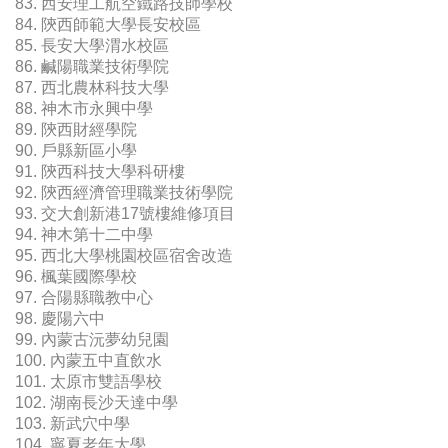
83. 西安理工航空鐵路技師學校
84. 陝西師範大學長安校區
85. 長安大學渭水校區
86. 鹹陽職業技術學院
87. 西北農林科技大學
88. 神木市永興中學
89. 陝西財經學院
90. 戶縣新區小學
91. 陝西科技大學科研樓
92. 陝西經濟管理職業技術學院
93. 交大創新港17號樓維修項目
94. 神木第十二中學
95. 西北大學桃園校區宿舍改造
96. 楓葉國際學校
97. 合陽縣職教中心
98. 慶陽六中
99. 內蒙古沅夢幼兒園
100. 內蒙五中直飲水
101. 太原市雙語學校
102. 湖南長沙天達中學
103. 新武穴中學
104. 寧夏老年大學